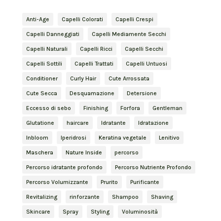
Anti-Age
Capelli Colorati
Capelli Crespi
Capelli Danneggiati
Capelli Mediamente Secchi
Capelli Naturali
Capelli Ricci
Capelli Secchi
Capelli Sottili
Capelli Trattati
Capelli Untuosi
Conditioner
Curly Hair
Cute Arrossata
Cute Secca
Desquamazione
Detersione
Eccesso di sebo
Finishing
Forfora
Gentleman
Glutatione
haircare
Idratante
Idratazione
Inbloom
Iperidrosi
Keratina vegetale
Lenitivo
Maschera
Nature Inside
percorso
Percorso idratante profondo
Percorso Nutriente Profondo
Percorso Volumizzante
Prurito
Purificante
Revitalizing
rinforzante
Shampoo
Shaving
Skincare
Spray
Styling
Voluminosità