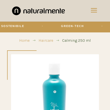
STENIBILE
·
GREEN-TECH
·
Home
Haircare
Calming 250 ml
$
$