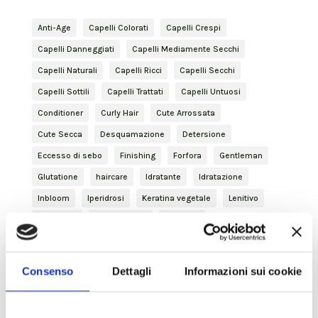
Anti-Age
Capelli Colorati
Capelli Crespi
Capelli Danneggiati
Capelli Mediamente Secchi
Capelli Naturali
Capelli Ricci
Capelli Secchi
Capelli Sottili
Capelli Trattati
Capelli Untuosi
Conditioner
Curly Hair
Cute Arrossata
Cute Secca
Desquamazione
Detersione
Eccesso di sebo
Finishing
Forfora
Gentleman
Glutatione
haircare
Idratante
Idratazione
Inbloom
Iperidrosi
Keratina vegetale
Lenitivo
Maschera
Nature Inside
percorso
Percorso idratante profondo
Percorso Nutriente Profondo
Percorso Volumizzante
Prurito
Purificante
Consenso
Dettagli
Informazioni sui cookie
Revitalizing
rinforzante
Shampoo
Shaving
Skincare
Spray
Styling
Voluminosità