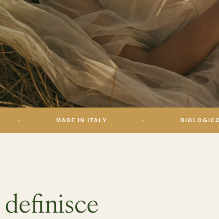
MADE IN ITALY
·
BIOLOGICO
·
 definisce