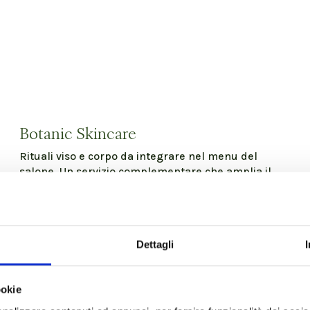
Botanic Skincare
Rituali viso e corpo da integrare nel menu del
salone. Un servizio complementare che amplia il
ticket medio e fidelizza con un’esperienza di cura
completa.
SCOPRI I PRODOTTI SKINCARE
Dettagli
ookie