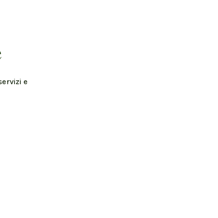
e
ervizi e