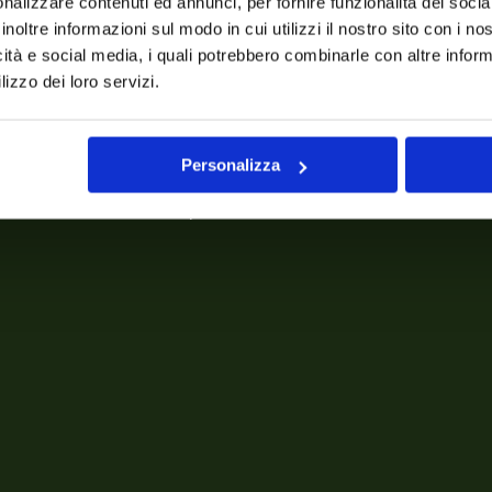
nalizzare contenuti ed annunci, per fornire funzionalità dei socia
inoltre informazioni sul modo in cui utilizzi il nostro sito con i n
icità e social media, i quali potrebbero combinarle con altre inform
lizzo dei loro servizi.
agioni per scegliere Na
Personalizza
 Costruiamo con te un posizionamento che il tuo cliente ric