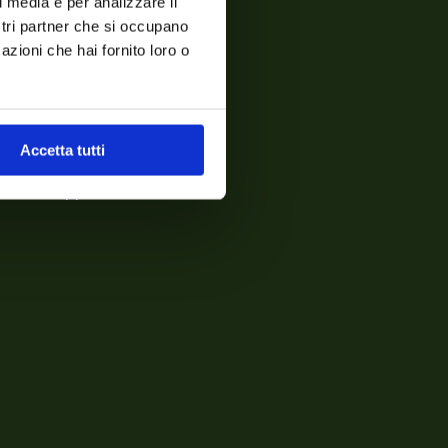
l media e per analizzare il
ostri partner che si occupano
azioni che hai fornito loro o
turalmente
Accetta tutti
onosce, apprezza e racconta.