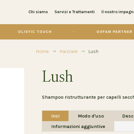
Chi siamo
Servizi e Trattamenti
Il nostro impegn
TIC TOUCH
·
OXFAM PARTNER
·
Home
Haircare
Lush
$
$
Lush
Shampoo ristrutturante per capelli secch
Inci
Modo d'uso
Desc
Informazioni aggiuntive