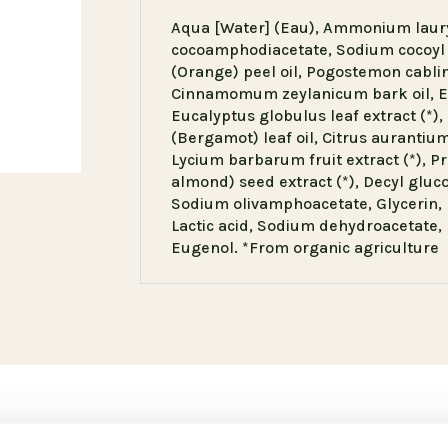
Aqua [Water] (Eau), Ammonium laury
cocoamphodiacetate, Sodium cocoyl s
(Orange) peel oil, Pogostemon cablin 
Cinnamomum zeylanicum bark oil, Euc
Eucalyptus globulus leaf extract (*)
(Bergamot) leaf oil, Citrus aurantium
Lycium barbarum fruit extract (*), 
almond) seed extract (*), Decyl gluco
Sodium olivamphoacetate, Glycerin, 
Lactic acid, Sodium dehydroacetate,
Eugenol. *From organic agriculture