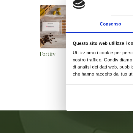
Consenso
Questo sito web utilizza i c
Utilizziamo i cookie per perso
Fortify
Lush Velvet Elix
nostro traffico. Condividiamo 
di analisi dei dati web, pubbl
che hanno raccolto dal tuo uti