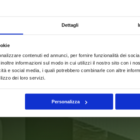
Dettagli
ookie
nalizzare contenuti ed annunci, per fornire funzionalità dei socia
ir
Orange Shampoo
Stayfluffy
Lu
250 ml
M
inoltre informazioni sul modo in cui utilizzi il nostro sito con i n
icità e social media, i quali potrebbero combinarle con altre inform
lizzo dei loro servizi.
Personalizza