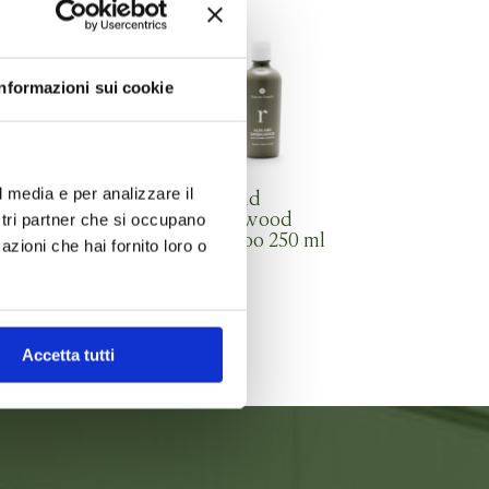
Informazioni sui cookie
l media e per analizzare il
sh Nourishing
Aloe and
ask 200 ml
Sandalwood
ostri partner che si occupano
Shampoo 250 ml
azioni che hai fornito loro o
Accetta tutti