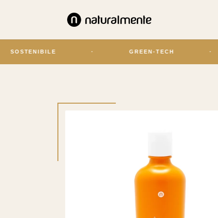
ILE
·
GREEN-TECH
·
OLIS