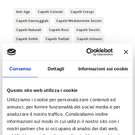
Anti-Age
Capelli Colorati
Capelli Crespi
Capelli Danneggiati
Capelli Mediamente Secchi
Capelli Naturali
Capelli Ricci
Capelli Secchi
Capelli Sottili
Capelli Trattati
Capelli Untuosi
Conditioner
Curly Hair
Cute Arrossata
Cute Secca
Desquamazione
Detersione
Eccesso di sebo
Finishing
Forfora
Gentleman
Consenso
Dettagli
Informazioni sui cookie
Glutatione
haircare
Idratante
Idratazione
Inbloom
Iperidrosi
Keratina vegetale
Lenitivo
Questo sito web utilizza i cookie
Maschera
Nature Inside
percorso
Utilizziamo i cookie per personalizzare contenuti ed
Percorso idratante profondo
Percorso Nutriente Profondo
annunci, per fornire funzionalità dei social media e per
Percorso Volumizzante
Prurito
Purificante
analizzare il nostro traffico. Condividiamo inoltre
Revitalizing
rinforzante
Shampoo
Shaving
informazioni sul modo in cui utilizzi il nostro sito con i
nostri partner che si occupano di analisi dei dati web,
Skincare
Spray
Styling
Voluminosità