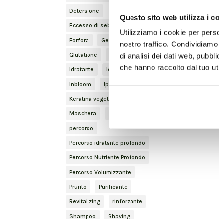
Detersione
Questo sito web utilizza i c
Eccesso di sebo
Finishing
Utilizziamo i cookie per perso
Forfora
Gentleman
nostro traffico. Condividiamo 
Glutatione
haircare
di analisi dei dati web, pubbl
che hanno raccolto dal tuo uti
Idratante
Idratazione
Inbloom
Iperidrosi
Keratina vegetale
Lenitivo
Maschera
Nature Inside
percorso
Percorso idratante profondo
Percorso Nutriente Profondo
Percorso Volumizzante
Prurito
Purificante
Revitalizing
rinforzante
Shampoo
Shaving