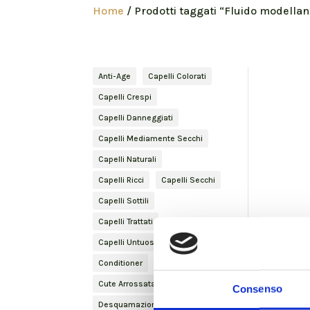
Home
/ Prodotti taggati “Fluido modellan
Anti-Age
Capelli Colorati
Capelli Crespi
Capelli Danneggiati
Capelli Mediamente Secchi
Capelli Naturali
Capelli Ricci
Capelli Secchi
Capelli Sottili
Capelli Trattati
Capelli Untuosi
Conditioner
Curly Hair
Cute Arrossata
Cute Secca
Consenso
Desquamazione