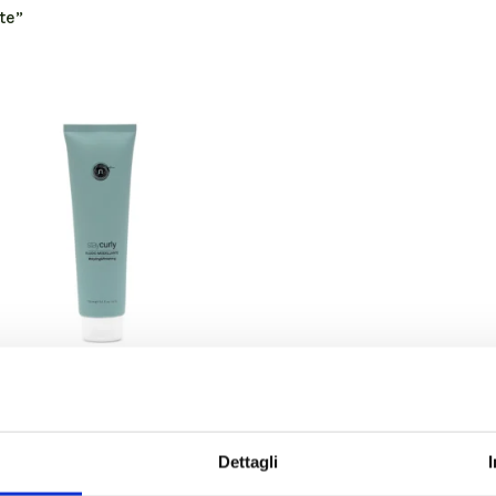
te”
Staycurly
Dettagli