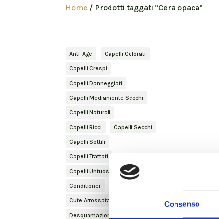
Home
/ Prodotti taggati “Cera opaca”
Anti-Age
Capelli Colorati
Capelli Crespi
Capelli Danneggiati
Capelli Mediamente Secchi
Capelli Naturali
Capelli Ricci
Capelli Secchi
Capelli Sottili
Capelli Trattati
Capelli Untuosi
Conditioner
Curly Hair
Cute Arrossata
Cute Secca
Consenso
Desquamazione