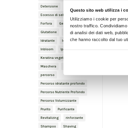
Detersione
Questo sito web utilizza i c
Eccesso di sebo
Finishing
Utilizziamo i cookie per perso
Forfora
Gentleman
nostro traffico. Condividiamo 
Glutatione
haircare
di analisi dei dati web, pubbl
che hanno raccolto dal tuo uti
Idratante
Idratazione
Inbloom
Iperidrosi
Keratina vegetale
Lenitivo
Maschera
Nature Inside
percorso
Percorso idratante profondo
Percorso Nutriente Profondo
Percorso Volumizzante
Prurito
Purificante
Revitalizing
rinforzante
Shampoo
Shaving