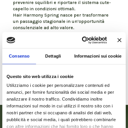
prevenire squilibri e riportare il sistema cute-
capello in condizioni ottimali.
Hair Harmony Spring nasce per trasformare
un passaggio stagionale in un’opportunità
consulenziale ad alto valore.
LA SOLUZIONE? IL PERCORSO IN
BLOOM
Hair Harmony Spring è l’appuntamento
Consenso
Dettagli
Informazioni sui cookie
stagionale dedicato al riequilibrio della cute.
Non una promozione, ma un percorso
consulenziale strutturato che riporta la cute
Questo sito web utilizza i cookie
nelle condizioni ideali per generare un capello
Utilizziamo i cookie per personalizzare contenuti ed
sano, forte e armonico.
annunci, per fornire funzionalità dei social media e per
analizzare il nostro traffico. Condividiamo inoltre
informazioni sul modo in cui utilizzi il nostro sito con i
nostri partner che si occupano di analisi dei dati web,
pubblicità e social media, i quali potrebbero combinarle
con altre informazioni che hai fornito loro o che hanno