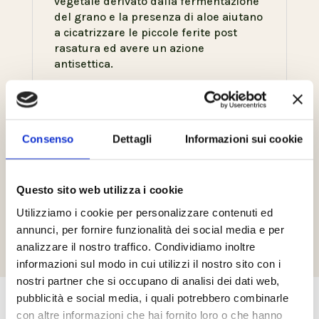
vegetale derivato dalla fermentazione
del grano e la presenza di aloe aiutano
a cicatrizzare le piccole ferite post
rasatura ed avere un azione
antisettica.
PRODOTTI IN ABBINAMENTO:
SHAVING SOAP- SHAVING CREAM-
AFTER SHAVE- MOISTURIZING
CREAM
Consenso
Dettagli
Informazioni sui cookie
INGREDIENTI IMPORTANTI:
l’olio
essenziale di elicriso e rosa canina
oltre a donare alla fragranza una nota
Questo sito web utilizza i cookie
mediterranea ha un azione
decongestionante.
Utilizziamo i cookie per personalizzare contenuti ed
annunci, per fornire funzionalità dei social media e per
analizzare il nostro traffico. Condividiamo inoltre
informazioni sul modo in cui utilizzi il nostro sito con i
nostri partner che si occupano di analisi dei dati web,
pubblicità e social media, i quali potrebbero combinarle
con altre informazioni che hai fornito loro o che hanno