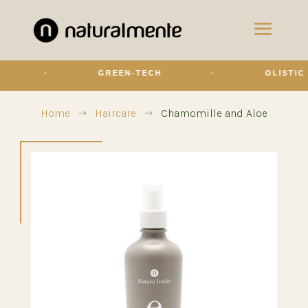
·
GREEN-TECH
·
OLISTIC TOU
Home
Haircare
Chamomille and Aloe
$
$