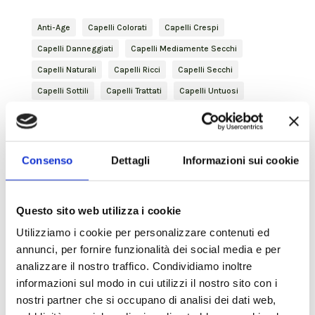
Anti-Age
Capelli Colorati
Capelli Crespi
Capelli Danneggiati
Capelli Mediamente Secchi
Capelli Naturali
Capelli Ricci
Capelli Secchi
Capelli Sottili
Capelli Trattati
Capelli Untuosi
Conditioner
Curly Hair
Cute Arrossata
Cute Secca
Desquamazione
Detersione
Eccesso di sebo
Finishing
Forfora
Gentleman
Consenso
Dettagli
Informazioni sui cookie
Glutatione
haircare
Idratante
Idratazione
Inbloom
Iperidrosi
Keratina vegetale
Lenitivo
Questo sito web utilizza i cookie
Maschera
Nature Inside
percorso
Utilizziamo i cookie per personalizzare contenuti ed
Percorso idratante profondo
Percorso Nutriente Profondo
annunci, per fornire funzionalità dei social media e per
Percorso Volumizzante
Prurito
Purificante
analizzare il nostro traffico. Condividiamo inoltre
Revitalizing
rinforzante
Shampoo
Shaving
informazioni sul modo in cui utilizzi il nostro sito con i
nostri partner che si occupano di analisi dei dati web,
Skincare
Spray
Styling
Voluminosità