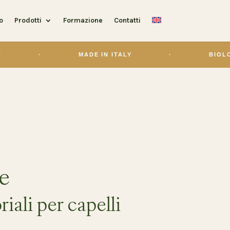
o
Prodotti
Formazione
Contatti
·
MADE IN ITALY
·
BIOLOG
te
iali per capelli