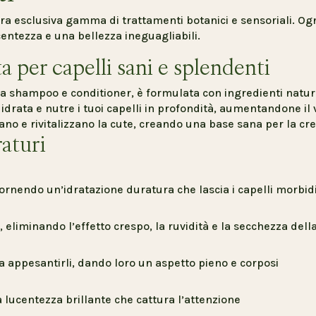
ra esclusiva gamma di trattamenti botanici e sensoriali. Ogni
centezza e una bellezza ineguagliabili.
 per capelli sani e splendenti
a shampoo e conditioner, è formulata con ingredienti natural
idrata e nutre i tuoi capelli in profondità, aumentandone i
cano e rivitalizzano la cute, creando una base sana per la cres
raturi
 fornendo un’idratazione duratura che lascia i capelli morbidi
i, eliminando l’effetto crespo, la ruvidità e la secchezza della
za appesantirli, dando loro un aspetto pieno e corposi
 lucentezza brillante che cattura l’attenzione